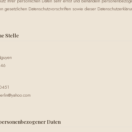
tz Ihrer persönlichen Daten sehr ernst und behandeln personenbezoge
n gesetzlichen Datenschutzvorschriften sowie dieser Datenschutzerkläru
he Stelle
Nguyen
 46
80451
berlin@yahoo.com
g personenbezogener Daten