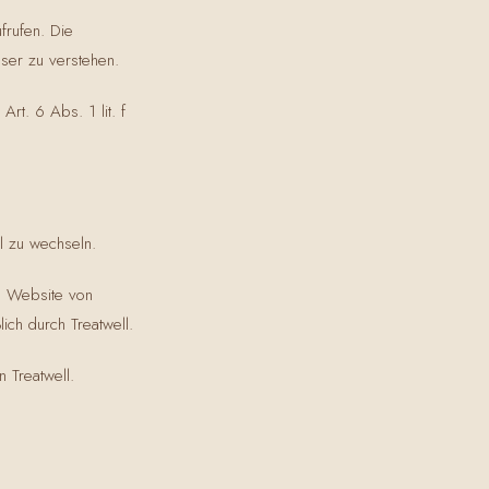
frufen. Die
sser zu verstehen.
rt. 6 Abs. 1 lit. f
l zu wechseln.
e Website von
ich durch Treatwell.
 Treatwell.