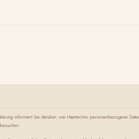
GALERIE
LEISTUNGEN
PORTFOLIO
BEWERTUNGEN
klärung informiert Sie darüber, wie Haartechno personenbezogene Daten
 besuchen.